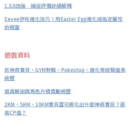
1.3.0改版 捕捉評價詳細解釋
Eevee伊布進化技巧！用Easter Egg進化成指定屬性
的精靈
遊戲資料
抓神奇寶貝、GYM對戰、Pokestop、進化等經驗值表
統整
道具解說與角色升級獎勵統整
2KM、5KM、10KM寶貝蛋可孵化出什麼神奇寶貝？最
高CP值？