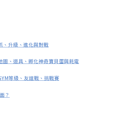
）抓、升級、進化與對戰
二）地圖、道具、孵化神奇寶貝蛋與耗電
）GYM等級、友誼戰、挑戰賽
裡面？