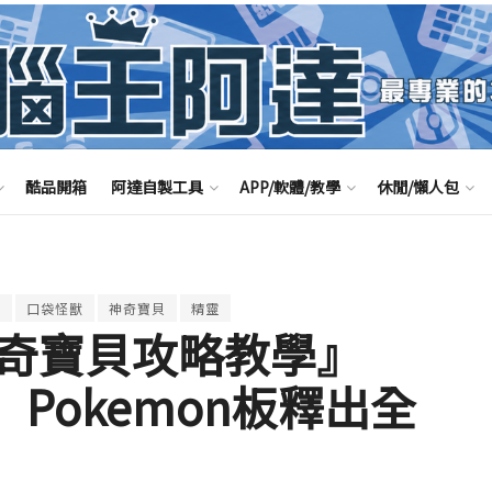
酷品開箱
阿達自製工具
APP/軟體/教學
休閒/懶人包
略
口袋怪獸
神奇寶貝
精靈
O神奇寶貝攻略教學』
Pokemon板釋出全