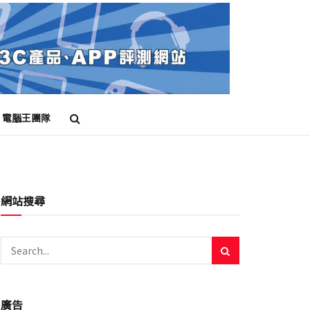
電腦王團隊
網站搜尋
廣告