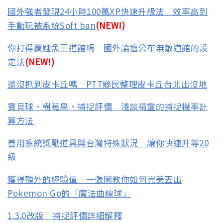
國外強者發現24小時100萬XP快速升級法 效率高到
手動玩被系統Soft ban
(NEW!)
你打得贏鯉魚王道館嗎 國外論壇公布無敵道館的設
定法
(NEW!)
還沒抓到皮卡丘嗎 PTT鄉民整理皮卡丘台北出沒地
寶貝球、樹莓果、捕捉評價 淺談精靈的捕捉機率計
算方法
善用系統獎勵道具與台灣特殊狀況 讓你快速升等20
級
獲得額外的經驗值 一張圖教你如何完美丟出
Pokemon Go的「魔法曲線球」
1.3.0改版 捕捉評價詳細解釋