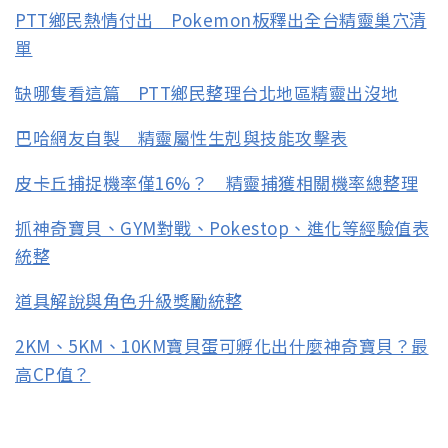
PTT鄉民熱情付出 Pokemon板釋出全台精靈巢穴清
單
缺哪隻看這篇 PTT鄉民整理台北地區精靈出沒地
巴哈網友自製 精靈屬性生剋與技能攻擊表
皮卡丘捕捉機率僅16%？ 精靈捕獲相關機率總整理
抓神奇寶貝、GYM對戰、Pokestop、進化等經驗值表
統整
道具解說與角色升級獎勵統整
2KM、5KM、10KM寶貝蛋可孵化出什麼神奇寶貝？最
高CP值？