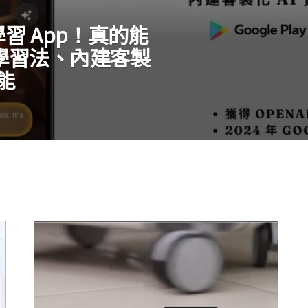
說學習 App！真的能
學習法、內建客製
能